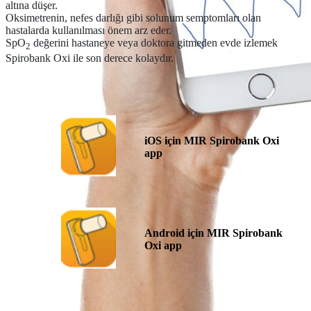
altına düşer.
Oksimetrenin, nefes darlığı gibi solunum semptomları olan
hastalarda kullanılması önem arz eder.
SpO
değerini hastaneye veya doktora gitmeden evde izlemek
2
Spirobank Oxi ile son derece kolaydır.
iOS için MIR Spirobank Oxi
app
Android için
MIR Spirobank
Oxi app