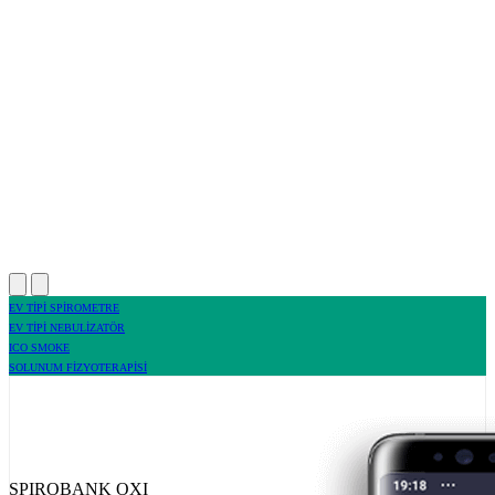
EV TİPİ SPİROMETRE
EV TİPİ NEBULİZATÖR
ICO SMOKE
SOLUNUM FİZYOTERAPİSİ
SPIROBANK OXI