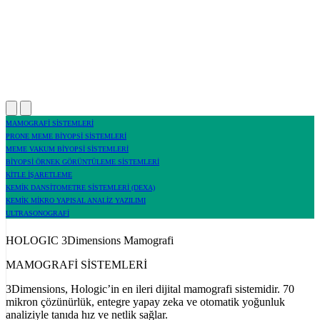
MAMOGRAFİ SİSTEMLERİ
PRONE MEME BİYOPSİ SİSTEMLERİ
MEME VAKUM BİYOPSİ SİSTEMLERİ
BİYOPSİ ÖRNEK GÖRÜNTÜLEME SİSTEMLERİ
KİTLE İŞARETLEME
KEMİK DANSİTOMETRE SİSTEMLERİ (DEXA)
KEMİK MİKRO YAPISAL ANALİZ YAZILIMI
ULTRASONOGRAFİ
HOLOGIC 3Dimensions Mamografi
MAMOGRAFİ SİSTEMLERİ
3Dimensions, Hologic’in en ileri dijital mamografi sistemidir. 70
mikron çözünürlük, entegre yapay zeka ve otomatik yoğunluk
analiziyle tanıda hız ve netlik sağlar.