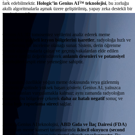
fark edebilmektir.
Hologic’in Genius AI™ teknolojisi
, bu zorluğu
akıllı algoritmalarla aşmak üzere geliştirilmiş, yapay zeka destekli bir
tespit sistemidir.
Genius AI, 3D tomosentez verilerini analiz ederek meme
içerisindeki
şüpheli lezyon bölgelerini işaretler
, radyoloğa hızlı ve
hedeflenmiş bir inceleme olanağı sunar. Sistem, derin öğrenme
tabanlı algoritmalarla çalışır ve geçmiş vakalardan elde edilen
binlerce örneği değerlendirerek
anlamlı desenleri ve potansiyel
patolojileri
tespit etme yeteneğine sahiptir.
Bu yazılım, özellikle yoğun meme dokusunda veya gizlenmiş
kitlelerin tespitinde yüksek başarı gösterir. Genius AI, yalnızca
şüpheli alanları vurgulamakla kalmaz; aynı zamanda radyoloğun
dikkatini bu bölgelere çekerek
daha az hatalı negatif
sonuç ve
daha hızlı raporlama süreci
sağlar.
Ayrıca, Genius AI teknolojisi,
ABD Gıda ve İlaç Dairesi (FDA)
tarafından meme kanseri taramalarında
ikincil okuyucu (second