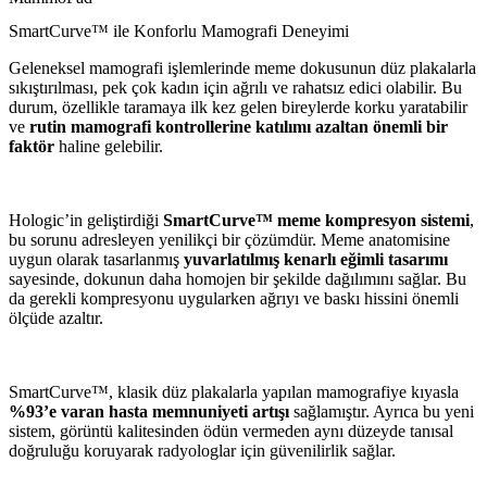
SmartCurve™ ile Konforlu Mamografi Deneyimi
Geleneksel mamografi işlemlerinde meme dokusunun düz plakalarla
sıkıştırılması, pek çok kadın için ağrılı ve rahatsız edici olabilir. Bu
durum, özellikle taramaya ilk kez gelen bireylerde korku yaratabilir
ve
rutin mamografi kontrollerine katılımı azaltan önemli bir
faktör
haline gelebilir.
Hologic’in geliştirdiği
SmartCurve™ meme kompresyon sistemi
,
bu sorunu adresleyen yenilikçi bir çözümdür. Meme anatomisine
uygun olarak tasarlanmış
yuvarlatılmış kenarlı eğimli tasarımı
sayesinde, dokunun daha homojen bir şekilde dağılımını sağlar. Bu
da gerekli kompresyonu uygularken ağrıyı ve baskı hissini önemli
ölçüde azaltır.
SmartCurve™, klasik düz plakalarla yapılan mamografiye kıyasla
%93’e varan hasta memnuniyeti artışı
sağlamıştır. Ayrıca bu yeni
sistem, görüntü kalitesinden ödün vermeden aynı düzeyde tanısal
doğruluğu koruyarak radyologlar için güvenilirlik sağlar.