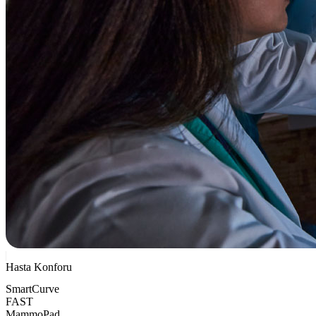
Hasta Konforu
SmartCurve
FAST
MammoPad