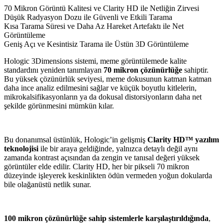
70 Mikron Görüntü Kalitesi ve Clarity HD ile Netliğin Zirvesi
Düşük Radyasyon Dozu ile Güvenli ve Etkili Tarama
Kısa Tarama Süresi ve Daha Az Hareket Artefaktı ile Net
Görüntüleme
Geniş Açı ve Kesintisiz Tarama ile Üstün 3D Görüntüleme
Hologic 3Dimensions sistemi, meme görüntülemede kalite
standardını yeniden tanımlayan
70 mikron çözünürlüğe
sahiptir.
Bu yüksek çözünürlük seviyesi, meme dokusunun katman katman
daha ince analiz edilmesini sağlar ve küçük boyutlu kitlelerin,
mikrokalsifikasyonların ya da dokusal distorsiyonların daha net
şekilde görünmesini mümkün kılar.
Bu donanımsal üstünlük, Hologic’in gelişmiş
Clarity HD™ yazılım
teknolojisi
ile bir araya geldiğinde, yalnızca detaylı değil aynı
zamanda kontrast açısından da zengin ve tanısal değeri yüksek
görüntüler elde edilir. Clarity HD, her bir pikseli 70 mikron
düzeyinde işleyerek keskinlikten ödün vermeden yoğun dokularda
bile olağanüstü netlik sunar.
100 mikron çözünürlüğe sahip sistemlerle karşılaştırıldığında
,