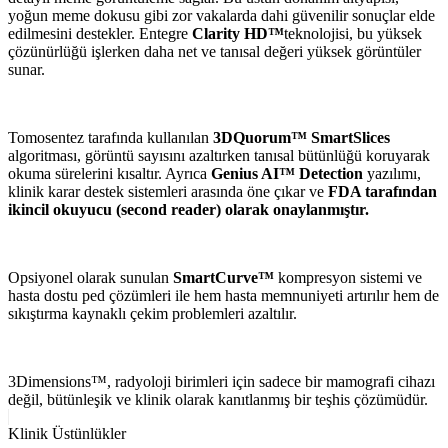
yoğun meme dokusu gibi zor vakalarda dahi güvenilir sonuçlar elde
edilmesini destekler. Entegre
Clarity HD™
teknolojisi, bu yüksek
çözünürlüğü işlerken daha net ve tanısal değeri yüksek görüntüler
sunar.
Tomosentez tarafında kullanılan
3DQuorum™ SmartSlices
algoritması, görüntü sayısını azaltırken tanısal bütünlüğü koruyarak
okuma sürelerini kısaltır. Ayrıca
Genius AI™ Detection
yazılımı,
klinik karar destek sistemleri arasında öne çıkar ve
FDA tarafından
ikincil okuyucu (second reader) olarak onaylanmıştır.
Opsiyonel olarak sunulan
SmartCurve™
kompresyon sistemi ve
hasta dostu ped çözümleri ile hem hasta memnuniyeti artırılır hem de
sıkıştırma kaynaklı çekim problemleri azaltılır.
3Dimensions™, radyoloji birimleri için sadece bir mamografi cihazı
değil, bütünleşik ve klinik olarak kanıtlanmış bir teşhis çözümüdür.
Klinik Üstünlükler