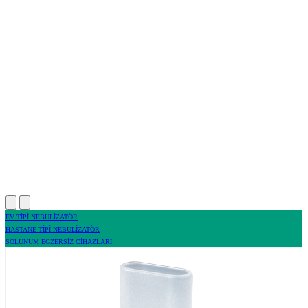
EV TİPİ NEBULİZATÖR
HASTANE TİPİ NEBULİZATÖR
SOLUNUM EGZERSİZ CİHAZLARI