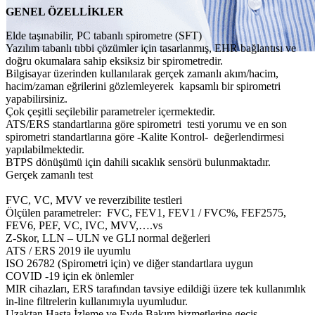
GENEL ÖZELLİKLER
Elde taşınabilir, PC tabanlı spirometre (SFT)
Yazılım tabanlı tıbbi çözümler için tasarlanmış, EHR bağlantısı ve
doğru okumalara sahip eksiksiz bir spirometredir.
Bilgisayar üzerinden kullanılarak gerçek zamanlı akım/hacim,
hacim/zaman eğrilerini gözlemleyerek kapsamlı bir spirometri
yapabilirsiniz.
Çok çeşitli seçilebilir parametreler içermektedir.
ATS/ERS standartlarına göre spirometri testi yorumu ve en son
spirometri standartlarına göre -Kalite Kontrol- değerlendirmesi
yapılabilmektedir.
BTPS dönüşümü için dahili sıcaklık sensörü bulunmaktadır.
Gerçek zamanlı test
FVC, VC, MVV ve reverzibilite testleri
Ölçülen parametreler: FVC, FEV1, FEV1 / FVC%, FEF2575,
FEV6, PEF, VC, IVC, MVV,….vs
Z-Skor, LLN – ULN ve GLI normal değerleri
ATS / ERS 2019 ile uyumlu
ISO 26782 (Spirometri için) ve diğer standartlara uygun
COVID -19 için ek önlemler
MIR cihazları, ERS tarafından tavsiye edildiği üzere tek kullanımlık
in-line filtrelerin kullanımıyla uyumludur.
Uzaktan Hasta İzleme ve Evde Bakım hizmetlerine geçiş