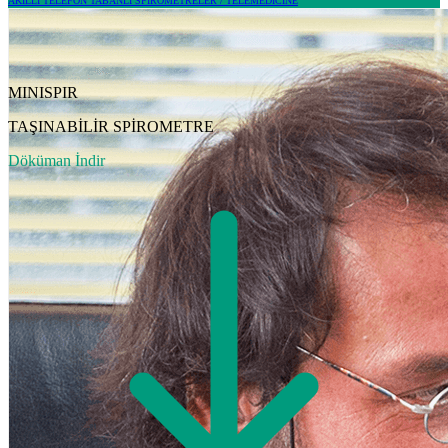
AKILLI TELEFON TABANLI SPİROMETRELER / TELEMEDİCİNE
MINISPIR
TAŞINABİLİR SPİROMETRE
Döküman İndir