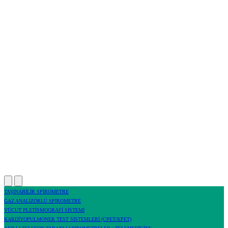
TAŞINABİLİR SPİROMETRE
GAZ ANALİZÖRLÜ SPİROMETRE
VÜCUT PLETİSMOGRAFİ SİSTEMİ
KARDİYOPULMONER TEST SİSTEMLERİ (CPET/KPET)