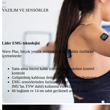
YAZILIM VE SENSÖRLER
Lider EMG teknolojisi
Wave Plus, birçok yenilik sunmakta ve ayrıcalıklı özellikler
içermektedir:
Satın alma öncesi kalite izleme için empedans kontrol
kontrolü
Geliştirilmiş kablosuz iletim (%300'e kadar iyileştirme)
EMG sensörlerinden fazlasını (genel analog sensörler,
IMU'lar, FSW dahil) kullanma esnekliği
66 bağlantı ve 14 ms sabit gecikmeli analog çıkış