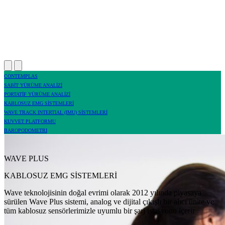
CONTEMPLAS
SABİT YÜRÜME ANALİZİ
PORTATİF YÜRÜME ANALİZİ
KABLOSUZ EMG SİSTEMLERİ
WAVE TRACK INTERTIAL (IMU) SİSTEMLERİ
KUVVET PLATFORMU
BAROPODOMETRI
WAVE PLUS
KABLOSUZ EMG SİSTEMLERİ
Wave teknolojisinin doğal evrimi olarak 2012 yılında piyasaya
sürülen Wave Plus sistemi, analog ve dijital çıkışlı bir alıcı ünite ve
tüm kablosuz sensörlerimizle uyumlu bir şarj istasyonu içerir