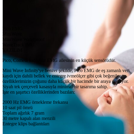
Pico EMG
MiniWave
MiniWave Waterproof
WaveTrack IMU
YAZILIM
Pico, Cometa kablosuz EMG ailesinin en küçük sensörüdür.
Mini Wave Infinity'ye benzer şekilde, Pico EMG de eş zamanlı veri
kaydı için dahili bellek ve entegre ivmeölçer gibi çok beğenilen
özelliklerimizin çoğunu daha küçük bir hacimde bir araya getiriyor.
Siyah tek çerçeveli kasasıyla minimal bir tasarıma sahip.
İşte en şaşırtıcı özelliklerinden bazıları:
2000 Hz EMG örnekleme frekansı
10 saat pil ömrü
Toplam ağırlık 7 gram
30 metre kapalı alan menzili
Entegre klips bağlantıları